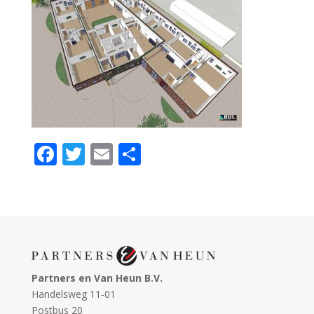
F
T
E
D
ac
w
m
el
e
itt
ai
e
b
er
l
n
o
o
Partners en Van Heun B.V.
k
Handelsweg 11-01
Postbus 20